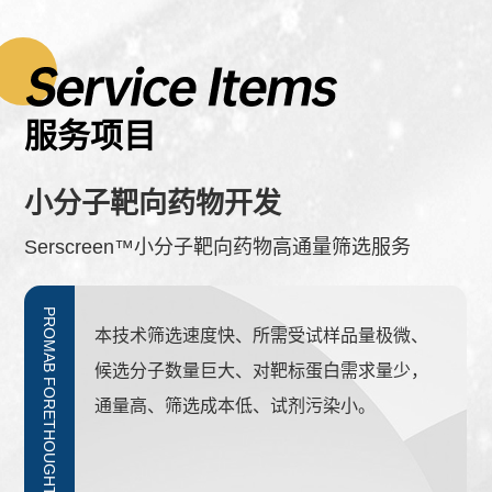
服务项目
小分子靶向药物开发
Serscreen™小分子靶向药物高通量筛选服务
PROMAB FORETHOUGHT
PROMAB FORETHOUGHT
PROMAB FORETHOUGHT
PROMAB FORETHOUGHT
PROMAB FORETHOUGHT
PROMAB FORETHOUGHT
PROMAB FORETHOUGHT
PROMAB FORETHOUGHT
PROMAB FORETHOUGHT
烈冰普迈福单细胞测序平台，同时拥有行业
本技术筛选速度快、所需受试样品量极微、
SersFISH™技术平台 将HRMS和SERS联
人源化抗体虽然通过基因改造，使鼠源抗体
抗体独特的生物学活性使其在疾病的诊断、
基于Thermo Fisher的Expi293和
普迈福能够提供目的蛋白（包括抗体）纯化
烈冰普迈福单细胞测序平台，同时拥有行业
本技术筛选速度快、所需受试样品量极微、
认可的10x Genomics单细胞平台，以及拥
候选分子数量巨大、对靶标蛋白需求量少，
用，利用纳米探针从组合化学分子库、天然
的大部分变成人源序列，并且有着与人抗类
免疫防治及基础研究中发挥作重要作用。普
FreeStyle™MAX CHO 表达系统，构建高通
服务，平台有ÄKTA™ purifier 10和ÄKTA™
认可的10x Genomics单细胞平台，以及拥
候选分子数量巨大、对靶标蛋白需求量少，
有单细胞UMI技术和单细胞蛋白质组测序专
通量高、筛选成本低、试剂污染小。
药物分子库、混合抗体库等各种分子库，以
似的结构，但无法完全避免HAMA反应。
迈福提供包括抗原制备、多克隆抗体制备、
量的瞬时/稳定转染表达技术平台，可在哺乳
purifier 100层析系统，多种型号的层析柱，
有单细胞UMI技术和单细胞蛋白质组测序专
通量高、筛选成本低、试剂污染小。
利的BDRhapsody平台。
及各种混合物溶液中垂钓筛选出作用于靶蛋
单克隆抗体制备以及抗独特型抗体的开发服
动物细胞中实现快速且超高产量的抗体及其
可以应用亲和、离子交换、疏水、...
利的BDRhapsody平台。
白的小分子活性物质。
务。
它蛋白的生产。