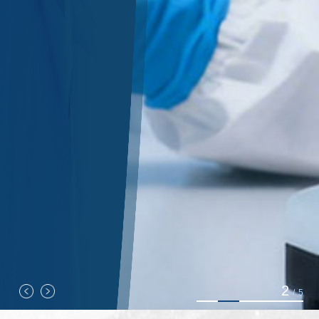
2
/
5